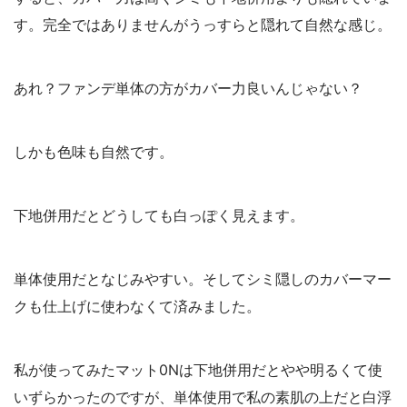
前商品のトーンアップクリアと
現行商品のクリア
今度の新しいクリアは白いクリームで塗ると以前より自然
な艶のある明るさになりますが保湿力も高めな感じはしま
す。
ファンデーション単体使用の方が実は良
い？