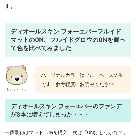
す。
ディオールスキン フォーエバーフルイド
マットの0N、フルイドグロウの0Nを買っ
て色を比べてみました
パーソナルカラーはブルーベースの私
です、参考程度にお読みください
巣ごもりママ