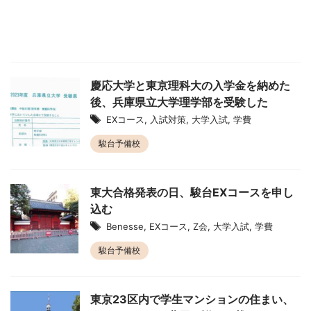
慶応大学と東京理科大の入学金を納めた
後、兵庫県立大学理学部を受験した
EXコース
,
入試対策
,
大学入試
,
学費
駿台予備校
東大合格発表の日、駿台EXコースを申し
込む
Benesse
,
EXコース
,
Z会
,
大学入試
,
学費
駿台予備校
東京23区内で学生マンションの住まい、