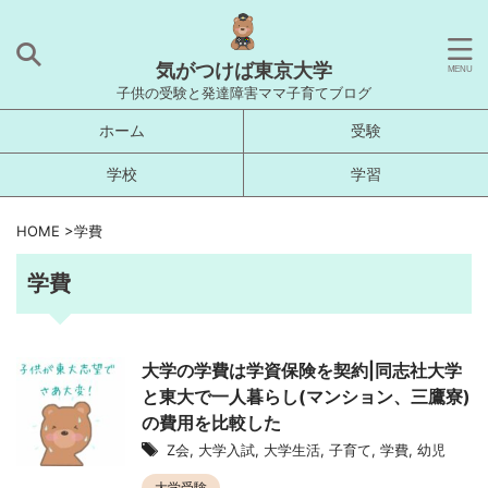
気がつけば東京大学
子供の受験と発達障害ママ子育てブログ
ホーム
受験
学校
学習
HOME
>
学費
学費
大学の学費は学資保険を契約|同志社大学
と東大で一人暮らし(マンション、三鷹寮)
の費用を比較した
Z会
,
大学入試
,
大学生活
,
子育て
,
学費
,
幼児
大学受験