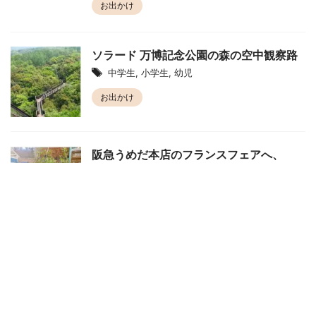
お出かけ
ソラード 万博記念公園の森の空中観察路
中学生
,
小学生
,
幼児
お出かけ
阪急うめだ本店のフランスフェアへ、
オ・ルヴァン・ダンタンのパンとガレッ
トブルトンヌ
海外の食事
,
食べ物
,
飲食店
お出かけ
子供と行った関西の遊び場や観光スポッ