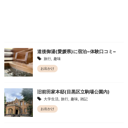
道後御湯(愛媛県)に宿泊~体験口コミ~
旅行
,
趣味
お出かけ
旧前田家本邸(目黒区立駒場公園内)
大学生活
,
旅行
,
趣味
,
雑記
お出かけ