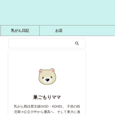
乳がん日記
お店
巣ごもりママ
乳がん既往歴主婦(ASD・ADHD)。 子供の幼
児期→公立小中から灘高へ、そして東大に進