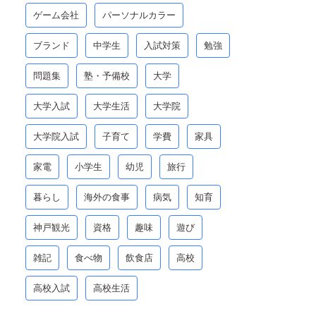
ゲーム会社
パーソナルカラー
ブランド
中学生
入試対策
勉強
問題集
塾・予備校
大学
大学入試
大学生活
大学院
大学院入試
子育て
学費
家具
家電
小学生
幼児
旅行
暮らし
海外の食事
病気
知育
神戸観光
資格
趣味
遊び
雑記
食べ物
飲食店
高校
高校入試
高校生活