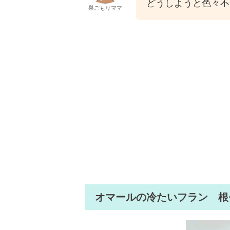
どうしようと色々不
巣ごもりママ
オマールの冷たいフラン 根