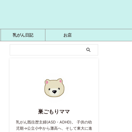
乳がん日記
お店
巣ごもりママ
乳がん既往歴主婦(ASD・ADHD)。 子供の幼
児期→公立小中から灘高へ、そして東大に進