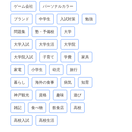
ゲーム会社
パーソナルカラー
ブランド
中学生
入試対策
勉強
問題集
塾・予備校
大学
大学入試
大学生活
大学院
大学院入試
子育て
学費
家具
家電
小学生
幼児
旅行
暮らし
海外の食事
病気
知育
神戸観光
資格
趣味
遊び
雑記
食べ物
飲食店
高校
高校入試
高校生活