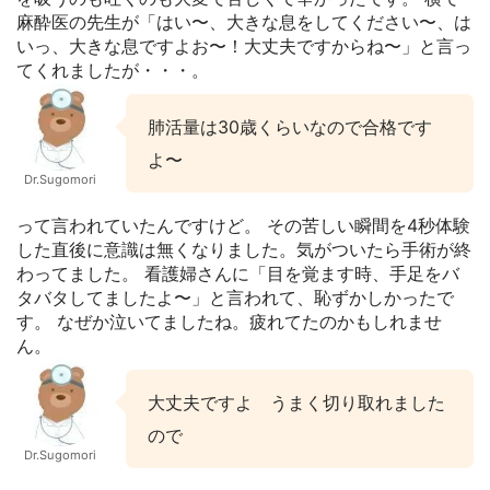
麻酔医の先生が「はい〜、大きな息をしてください〜、は
いっ、大きな息ですよお〜！大丈夫ですからね〜」と言っ
てくれましたが・・・。
肺活量は30歳くらいなので合格です
よ〜
Dr.Sugomori
って言われていたんですけど。 その苦しい瞬間を4秒体験
した直後に意識は無くなりました。気がついたら手術が終
わってました。 看護婦さんに「目を覚ます時、手足をバ
タバタしてましたよ〜」と言われて、恥ずかしかったで
す。 なぜか泣いてましたね。疲れてたのかもしれませ
ん。
大丈夫ですよ うまく切り取れました
ので
Dr.Sugomori