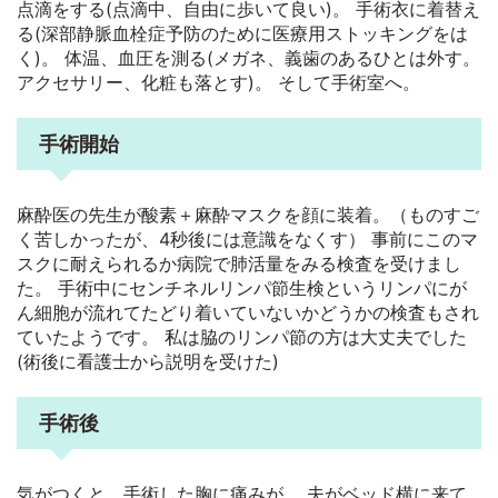
点滴をする(点滴中、自由に歩いて良い)。 手術衣に着替え
る(深部静脈血栓症予防のために医療用ストッキングをは
く)。 体温、血圧を測る(メガネ、義歯のあるひとは外す。
アクセサリー、化粧も落とす)。 そして手術室へ。
手術開始
麻酔医の先生が酸素＋麻酔マスクを顔に装着。（ものすご
く苦しかったが、4秒後には意識をなくす） 事前にこのマ
スクに耐えられるか病院で肺活量をみる検査を受けまし
た。 手術中にセンチネルリンパ節生検というリンパにが
ん細胞が流れてたどり着いていないかどうかの検査もされ
ていたようです。 私は脇のリンパ節の方は大丈夫でした
(術後に看護士から説明を受けた)
手術後
気がつくと、手術した胸に痛みが。 夫がベッド横に来て