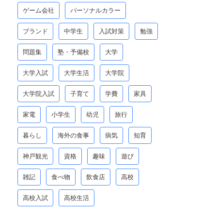
ゲーム会社
パーソナルカラー
ブランド
中学生
入試対策
勉強
問題集
塾・予備校
大学
大学入試
大学生活
大学院
大学院入試
子育て
学費
家具
家電
小学生
幼児
旅行
暮らし
海外の食事
病気
知育
神戸観光
資格
趣味
遊び
雑記
食べ物
飲食店
高校
高校入試
高校生活