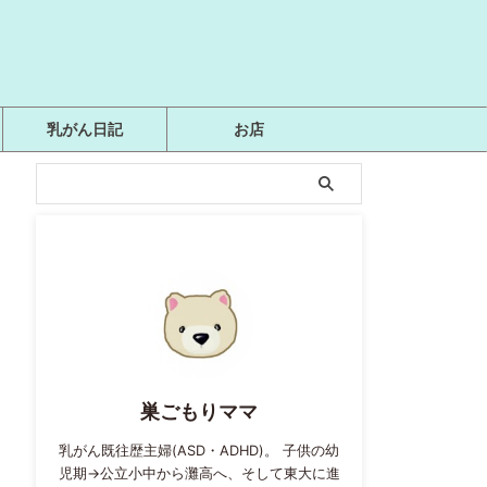
乳がん日記
お店
巣ごもりママ
乳がん既往歴主婦(ASD・ADHD)。 子供の幼
児期→公立小中から灘高へ、そして東大に進