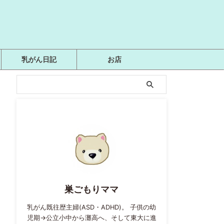
乳がん日記
お店
巣ごもりママ
乳がん既往歴主婦(ASD・ADHD)。 子供の幼
児期→公立小中から灘高へ、そして東大に進