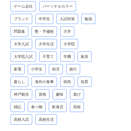
ゲーム会社
パーソナルカラー
ブランド
中学生
入試対策
勉強
問題集
塾・予備校
大学
大学入試
大学生活
大学院
大学院入試
子育て
学費
家具
家電
小学生
幼児
旅行
暮らし
海外の食事
病気
知育
神戸観光
資格
趣味
遊び
雑記
食べ物
飲食店
高校
高校入試
高校生活