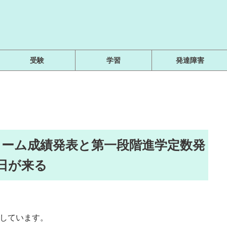
受験
学習
発達障害
1ターム成績発表と第一段階進学定数発
日が来る
用しています。