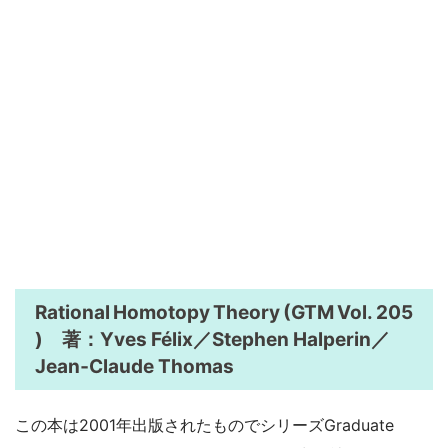
Rational Homotopy Theory (GTM Vol. 205
) 著：Yves Félix／Stephen Halperin／
Jean‑Claude Thomas
この本は2001年出版されたものでシリーズGraduate