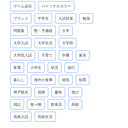
ゲーム会社
パーソナルカラー
ブランド
中学生
入試対策
勉強
問題集
塾・予備校
大学
大学入試
大学生活
大学院
大学院入試
子育て
学費
家具
家電
小学生
幼児
旅行
暮らし
海外の食事
病気
知育
神戸観光
資格
趣味
遊び
雑記
食べ物
飲食店
高校
高校入試
高校生活