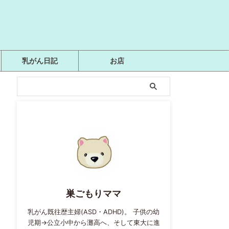
乳がん日記
お店
巣ごもりママ
乳がん既往歴主婦(ASD・ADHD)。 子供の幼
児期→公立小中から灘高へ、そして東大に進