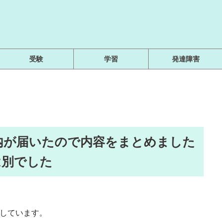
受験
学習
発達障害
内が届いたので内容をまとめました
は別でした
用しています。