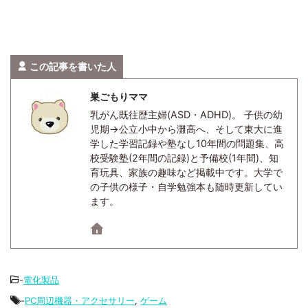
この記事を書いた人
巣ごもりママ
乳がん既往歴主婦(ASD・ADHD)。 子供の幼
児期→公立小中から灘高へ、そして東大に進
学した学習記録や塾なし10年間の問題集、高
校受験塾(2年間の記録)と予備校(1年間)、知
育玩具、家族の趣味など掲載中です。大学で
の子供の様子・自学勉強本も随時更新してい
ます。
-
電化製品
-
PC周辺機器・アクセサリー
,
ゲーム