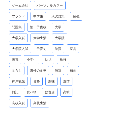
ゲーム会社
パーソナルカラー
ブランド
中学生
入試対策
勉強
問題集
塾・予備校
大学
大学入試
大学生活
大学院
大学院入試
子育て
学費
家具
家電
小学生
幼児
旅行
暮らし
海外の食事
病気
知育
神戸観光
資格
趣味
遊び
雑記
食べ物
飲食店
高校
高校入試
高校生活