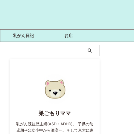
乳がん日記
お店
巣ごもりママ
乳がん既往歴主婦(ASD・ADHD)。 子供の幼
児期→公立小中から灘高へ、そして東大に進