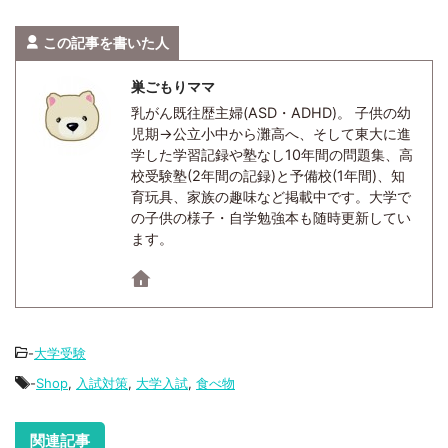
この記事を書いた人
巣ごもりママ
乳がん既往歴主婦(ASD・ADHD)。 子供の幼
児期→公立小中から灘高へ、そして東大に進
学した学習記録や塾なし10年間の問題集、高
校受験塾(2年間の記録)と予備校(1年間)、知
育玩具、家族の趣味など掲載中です。大学で
の子供の様子・自学勉強本も随時更新してい
ます。
-
大学受験
-
Shop
,
入試対策
,
大学入試
,
食べ物
関連記事