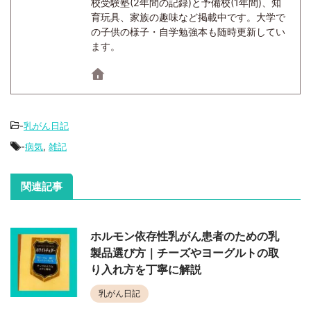
校受験塾(2年間の記録)と予備校(1年間)、知
育玩具、家族の趣味など掲載中です。大学で
の子供の様子・自学勉強本も随時更新してい
ます。
-
乳がん日記
-
病気
,
雑記
関連記事
ホルモン依存性乳がん患者のための乳
製品選び方｜チーズやヨーグルトの取
り入れ方を丁寧に解説
乳がん日記