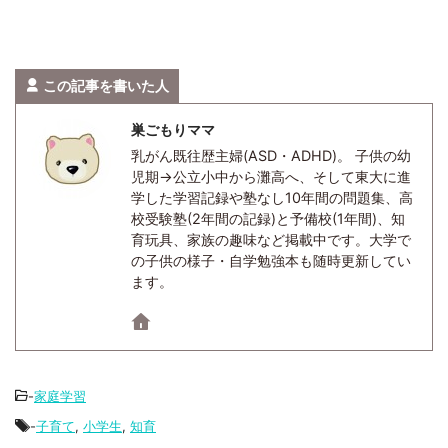
この記事を書いた人
巣ごもりママ
乳がん既往歴主婦(ASD・ADHD)。 子供の幼
児期→公立小中から灘高へ、そして東大に進
学した学習記録や塾なし10年間の問題集、高
校受験塾(2年間の記録)と予備校(1年間)、知
育玩具、家族の趣味など掲載中です。大学で
の子供の様子・自学勉強本も随時更新してい
ます。
-
家庭学習
-
子育て
,
小学生
,
知育